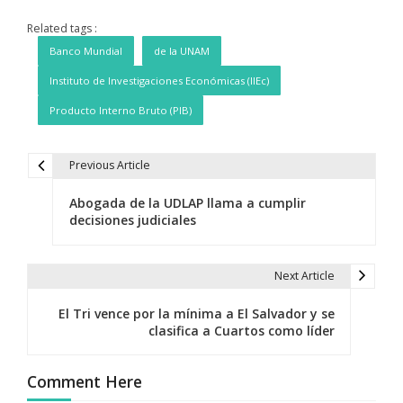
Related tags :
Banco Mundial
de la UNAM
Instituto de Investigaciones Económicas (IIEc)
Producto Interno Bruto (PIB)
Previous Article
N
Abogada de la UDLAP llama a cumplir
a
decisiones judiciales
v
e
Next Article
g
El Tri vence por la mínima a El Salvador y se
clasifica a Cuartos como líder
a
c
Comment Here