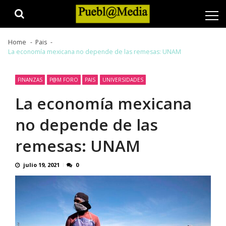
Skip
Skip
to
to
navigation
content
Home
Pais
La economía mexicana no depende de las remesas: UNAM
FINANZAS
P@M FORO
PAIS
UNIVERSIDADES
La economía mexicana
no depende de las
remesas: UNAM
julio 19, 2021
0