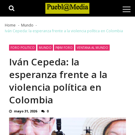
Skip
Skip
to
to
navigation
content
Home
Mundo
Iván Cepeda: la esperanza frente a la violencia política en Colombia
FORO POLITICO
MUNDO
P@M FORO
VENTANA AL MUNDO
Iván Cepeda: la
esperanza frente a la
violencia política en
Colombia
mayo 31, 2026
0