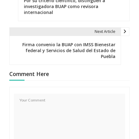
Por su criterio científico, distinguen a
a
investigadora BUAP como revisora
internacional
v
e
Next Article
g
Firma convenio la BUAP con IMSS Bienestar
a
federal y Servicios de Salud del Estado de
Puebla
c
i
Comment Here
ó
n
d
e
e
n