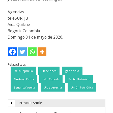
Agencias
teleSUR: JB
Aida Quilcue
Bogotá, Colombia
Domingo 31 de mayo de 2026.
Related tags :
De la Espriella
Elecciones
genocidio
Gustavo Petro
Iván Cepeda
Pacto Histórico
Segunda Vuelta
Ultraderecha
Unión Patriótica
Previous Article
N