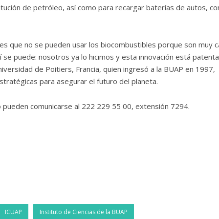
itución de petróleo, así como para recargar baterías de autos, c
es que no se pueden usar los biocombustibles porque son muy c
í se puede: nosotros ya lo hicimos y esta innovación está patenta
niversidad de Poitiers, Francia, quien ingresó a la BUAP en 1997,
tratégicas para asegurar el futuro del planeta.
o pueden comunicarse al 222 229 55 00, extensión 7294.
ICUAP
Instituto de Ciencias de la BUAP