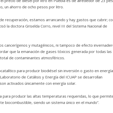
el precio de diésel por litro en Puebla es de alrededor de 23 pes
o, un ahorro de ocho pesos por litro.
de recuperación, estamos arrancando y hay gastos que cubrir; co
isó la doctora Griselda Corro, nivel III del Sistema Nacional de
s cancerígenos y mutagénicos, ni tampoco de efecto invernadero
ordar que la emanación de gases tóxicos generada por todas las
total de contaminantes atmosféricos.
catalítico para producir biodiésel sin inversión o gasto en energía
l Laboratorio de Catálisis y Energía del ICUAP se desarrollan
son activados únicamente con energía solar.
ía para producir las altas temperaturas requeridas, lo que permit
ste biocombustible, siendo un sistema único en el mundo”.