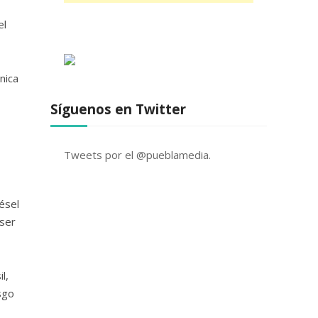
el
nica
Síguenos en Twitter
Tweets por el @pueblamedia.
ésel
 ser
l,
sgo