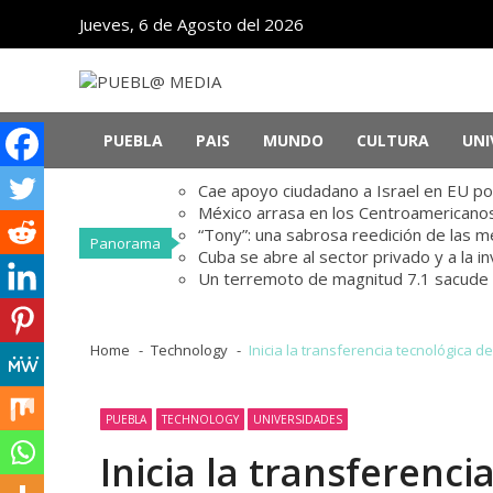
Skip
Skip
Jueves, 6 de Agosto del 2026
to
to
navigation
content
PUEBL@ MEDIA
Noticias de Puebla, México y el mundo
PUEBLA
PAIS
MUNDO
CULTURA
UNI
Cae apoyo ciudadano a Israel en EU po
México arrasa en los Centroamericanos
“Tony”: una sabrosa reedición de las 
Panorama
Cuba se abre al sector privado y a la i
Un terremoto de magnitud 7.1 sacude el 
Home
Technology
Inicia la transferencia tecnológica 
PUEBLA
TECHNOLOGY
UNIVERSIDADES
Inicia la transferenci