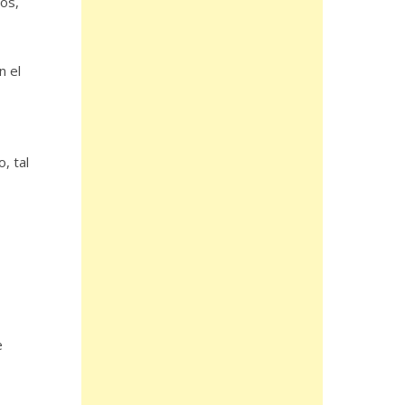
os,
n el
, tal
e