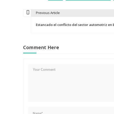
Previous Article
N
Estancado el conflicto del sector automotriz en 
a
v
Comment Here
e
g
a
c
i