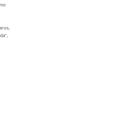
omo
aros,
da”,