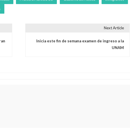
s
Next Article
ran
Inicia este fin de semana examen de ingreso a la
UNAM