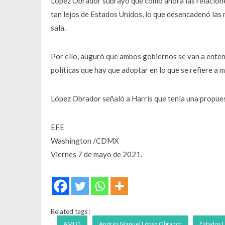
López Obrador subrayó que como ahora las relacione
tan lejos de Estados Unidos, lo que desencadenó las r
sala.
Por ello, auguró que ambos gobiernos se van a enten
políticas que hay que adoptar en lo que se refiere a m
López Obrador señaló a Harris que tenía una propues
EFE
Washington /CDMX
Viernes 7 de mayo de 2021.
Related tags :
AMLO
Andrés Manuel López Obrador
Estados 