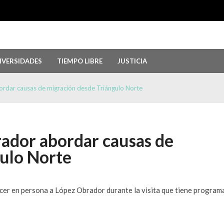
IVERSIDADES
TIEMPO LIBRE
JUSTICIA
 Guerrero, por ocultar evidencia del ‘Cas...
agosto 6, 2026
r genocidio en Gaza
agosto 5, 2026
ordar causas de migración desde Triángulo Norte
2026: Más de 250 medallas y busca récord...
agosto 4, 2026
emorias del chef Anthony Bourdain
julio 29, 2026
versión; el Parlamento aprueba reformas ...
julio 29, 2026
rador abordar causas de
gulo Norte