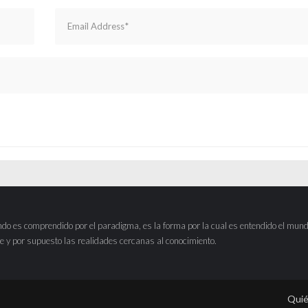
do es comprendido por el paradigma, es la forma por la cual es entendido el mund
 y por supuesto las realidades cercanas al conocimiento.
Qui