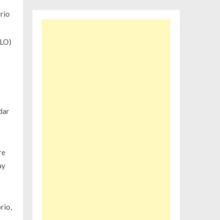
rio
MLO)
dar
re
ay
rio,