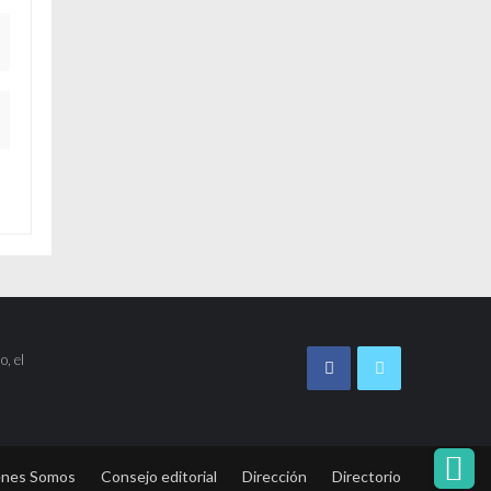
o, el
énes Somos
Consejo editorial
Dirección
Directorio