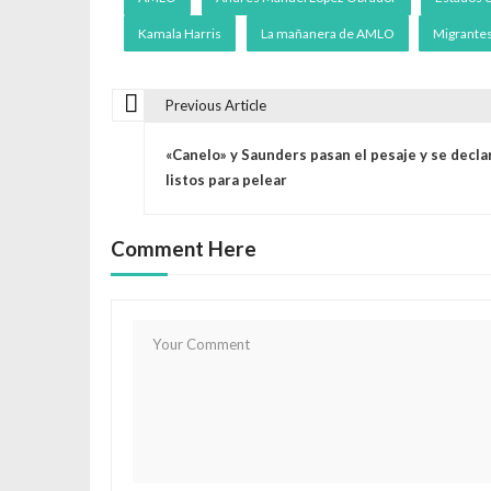
Kamala Harris
La mañanera de AMLO
Migrante
Previous Article
N
«Canelo» y Saunders pasan el pesaje y se decla
a
listos para pelear
v
Comment Here
e
g
a
c