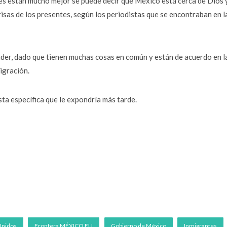
s están mucho mejor se puede decir que México está cerca de Dios 
isas de los presentes, según los periodistas que se encontraban en l
der, dado que tienen muchas cosas en común y están de acuerdo en l
igración.
ta específica que le expondría más tarde.
Unidos
Frontera MÉXICO EU
Gobierno de México
Inmigrantes