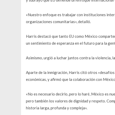
y subrayó que EU defiende un enfoque internacional 
«Nuestro enfoque es trabajar con instituciones inter
organizaciones comunitarias», detalló.
Harris destacó que tanto EU como México comparten 
un sentimiento de esperanza en el futuro para la gen
Asimismo, urgió a luchar juntos contra la violencia, l
Aparte de la inmigración, Harris citó otros «desafí
económicas, y afirmó que la colaboración con México
«No es necesario decirlo, pero lo haré, México es n
pero también los valores de dignidad y respeto. Com
historia larga, profunda y compleja».