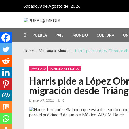
Skip
Skip
Sábado, 8 de Agosto del 2026
to
to
navigation
content
PUEBL@ MEDIA
Noticias de Puebla, México y el mundo
PUEBLA
PAIS
MUNDO
CULTURA
UN
Detenido Ángel Aguirre, exgobernador de
Cae apoyo ciudadano a Israel en EU po
Home
Ventana al Mundo
Harris pide a López Obrador ab
México arrasa en los Centroamericanos 
Panorama
“Tony”: una sabrosa reedición de las m
Cuba se abre al sector privado y a la in
P@M FORO
VENTANA AL MUNDO
Harris pide a López Ob
migración desde Trián
mayo 7, 2021
0