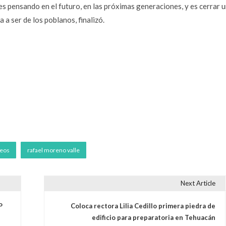
es pensando en el futuro, en las próximas generaciones, y es cerrar 
a ser de los poblanos, finalizó.
eos
rafael moreno valle
Next Article
P
Coloca rectora Lilia Cedillo primera piedra de
edificio para preparatoria en Tehuacán