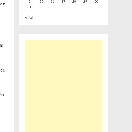
24
25
26
27
28
29
30
 de
31
« Jul
al
 de
ón