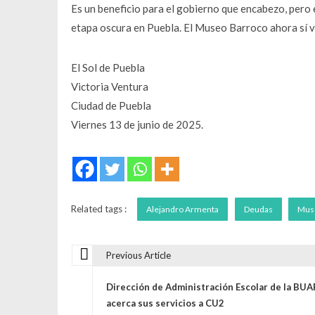
Es un beneficio para el gobierno que encabezo, pero 
etapa oscura en Puebla. El Museo Barroco ahora sí va 
El Sol de Puebla
Victoria Ventura
Ciudad de Puebla
Viernes 13 de junio de 2025.
Related tags :
Alejandro Armenta
Deudas
Mus
Previous Article
N
Dirección de Administración Escolar de la BUA
a
acerca sus servicios a CU2