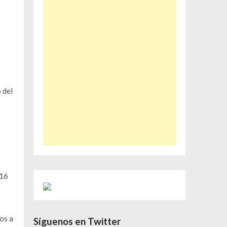
 del
016
os a
Síguenos en Twitter