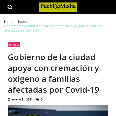
Skip
Skip
to
to
navigation
content
Home
Puebla
Gobierno de la ciudad apoya con cremación y oxígeno a familias
afectadas por Covid-19
PUEBLA
Gobierno de la ciudad
apoya con cremación y
oxígeno a familias
afectadas por Covid-19
enero 21, 2021
0