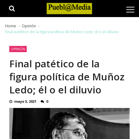
Skip
Skip
to
to
navigation
content
Home
Opinión
Final patético de la figura política de Muñoz Ledo; él o el diluvio
OPINIÓN
Final patético de la
figura política de Muñoz
Ledo; él o el diluvio
mayo 5, 2021
0