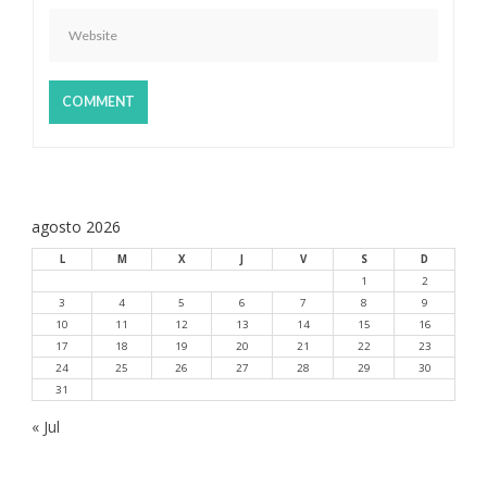
a
d
a
s
agosto 2026
L
M
X
J
V
S
D
1
2
3
4
5
6
7
8
9
10
11
12
13
14
15
16
17
18
19
20
21
22
23
24
25
26
27
28
29
30
31
« Jul