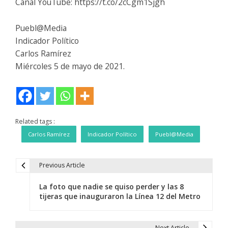
Canal YouTube: https://t.co/2cCgm1Sjgh
Puebl@Media
Indicador Político
Carlos Ramírez
Miércoles 5 de mayo de 2021.
Related tags :
Carlos Ramírez
Indicador Político
Puebl@Media
Previous Article
N
La foto que nadie se quiso perder y las 8
a
tijeras que inauguraron la Línea 12 del Metro
v
Next Article