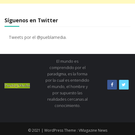
Síguenos en Twitter
Tweets por el @pueblamedia.
El mundo es
comprendido por el
paradigma, es la forma
por la cual es entendido
el mundo, el hombre y
por supuesto las
realidades cercanas al
conocimiento.
© 2021 | WordPress Theme :
VMagazine News