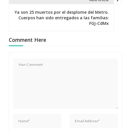
e
g
Ya son 25 muertos por el desplome del Metro.
Cuerpos han sido entregados a las familias:
a
FGJ-CdMx
c
Comment Here
i
ó
n
d
e
e
n
t
r