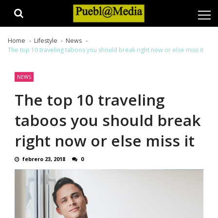
Skip
Skip
to
to
navigation
content
Home
Lifestyle
News
The top 10 traveling taboos you should break right now or else miss it
NEWS
The top 10 traveling
taboos you should break
right now or else miss it
febrero 23, 2018
0