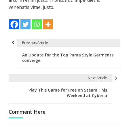
venenatis vitae, justo.
Previous Article
N
An Update for the Top Puma Style Garments
a
converge
v
e
Next Article
g
Play This Game for Free on Steam This
Weekend at Cyberia
a
c
Comment Here
i