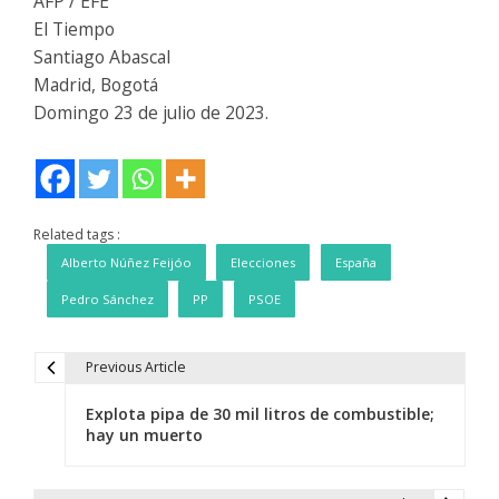
AFP / EFE
El Tiempo
Santiago Abascal
Madrid, Bogotá
Domingo 23 de julio de 2023.
Related tags :
Alberto Núñez Feijóo
Elecciones
España
Pedro Sánchez
PP
PSOE
Previous Article
N
Explota pipa de 30 mil litros de combustible;
a
hay un muerto
v