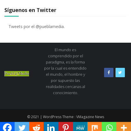
Síguenos en Twitter
Tweets por el @pueblamedia.
El mundo es
comprendido por el
paradigma, es la forma
por la cual es entendido
el mundo, el hombre y
por supuesto las
realidades cercanas al
conocimiento.
© 2021 | WordPress Theme :
VMagazine News
Quiénes Somos
Consejo editorial
Dirección
Directorio