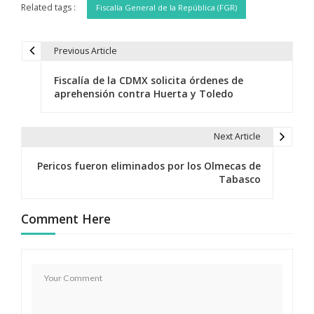
Related tags :
Fiscalía General de la República (FGR)
Previous Article
N
Fiscalía de la CDMX solicita órdenes de
a
aprehensión contra Huerta y Toledo
v
e
Next Article
g
Pericos fueron eliminados por los Olmecas de
Tabasco
a
c
Comment Here
i
ó
n