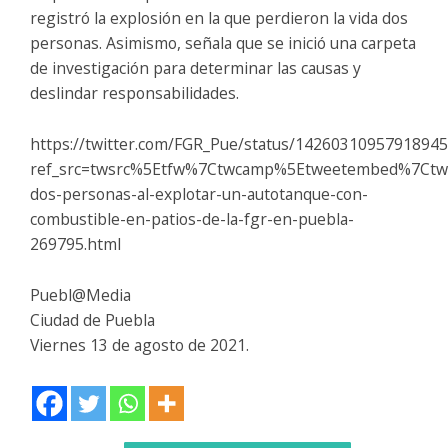
registró la explosión en la que perdieron la vida dos
personas. Asimismo, señala que se inició una carpeta
de investigación para determinar las causas y
deslindar responsabilidades.
https://twitter.com/FGR_Pue/status/1426031095791894
ref_src=twsrc%5Etfw%7Ctwcamp%5Etweetembed%7Ctw
dos-personas-al-explotar-un-autotanque-con-
combustible-en-patios-de-la-fgr-en-puebla-
269795.html
Puebl@Media
Ciudad de Puebla
Viernes 13 de agosto de 2021.