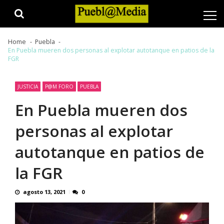
Skip
Skip
to
to
navigation
content
Home
Puebla
En Puebla mueren dos personas al explotar autotanque en patios de la
FGR
JUSTICIA
P@M FORO
PUEBLA
En Puebla mueren dos
personas al explotar
autotanque en patios de
la FGR
agosto 13, 2021
0