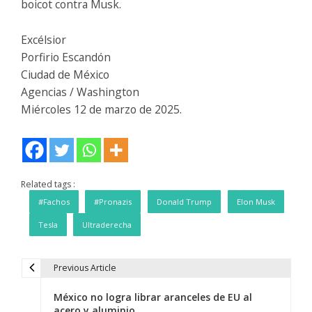
boicot contra Musk.
Excélsior
Porfirio Escandón
Ciudad de México
Agencias / Washington
Miércoles 12 de marzo de 2025.
Related tags :
#Fachos
#Pronazis
Donald Trump
Elon Musk
Tesla
Ultraderecha
Previous Article
N
México no logra librar aranceles de EU al
a
acero y aluminio