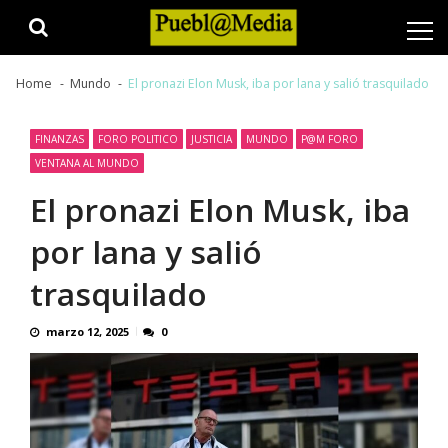
Skip
Skip
to
to
navigation
content
Home
Mundo
El pronazi Elon Musk, iba por lana y salió trasquilado
FINANZAS
FORO POLITICO
JUSTICIA
MUNDO
P@M FORO
VENTANA AL MUNDO
El pronazi Elon Musk, iba
por lana y salió
trasquilado
marzo 12, 2025
0