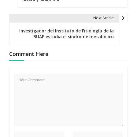
v
e
Next Article
g
Investigador del Instituto de Fisiología de la
BUAP estudia el síndrome metabólico
a
c
Comment Here
i
ó
n
d
e
e
n