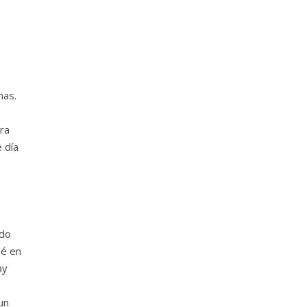
nas.
ura
 día
ndo
sé en
ay
un