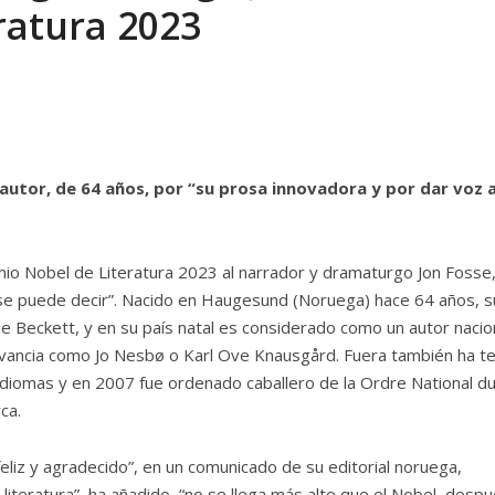
ratura 2023
autor, de 64 años, por “su prosa innovadora y por dar voz a
io Nobel de Literatura 2023 al narrador y dramaturgo Jon Fosse
 se puede decir”. Nacido en Haugesund (Noruega) hace 64 años, s
e Beckett, y en su país natal es considerado como un autor nacion
vancia como Jo Nesbø o Karl Ove Knausgård. Fuera también ha t
 idiomas y en 2007 fue ordenado caballero de la Ordre National d
ca.
liz y agradecido”, en un comunicado de su editorial noruega,
iteratura”, ha añadido, “no se llega más alto que el Nobel, desp