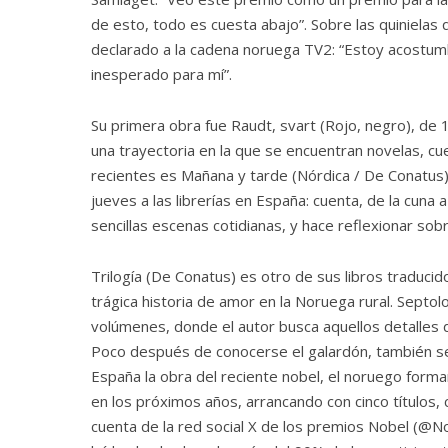
de esto, todo es cuesta abajo”. Sobre las quinielas
declarado a la cadena noruega TV2: “Estoy acostumb
inesperado para mí”.
Su primera obra fue Raudt, svart (Rojo, negro), de 
una trayectoria en la que se encuentran novelas, cu
recientes es Mañana y tarde (Nórdica / De Conatus),
jueves a las librerías en España: cuenta, de la cuna 
sencillas escenas cotidianas, y hace reflexionar sob
Trilogía (De Conatus) es otro de sus libros traduci
trágica historia de amor en la Noruega rural. Septol
volúmenes, donde el autor busca aquellos detalles d
Poco después de conocerse el galardón, también se 
España la obra del reciente nobel, el noruego form
en los próximos años, arrancando con cinco títulos, 
cuenta de la red social X de los premios Nobel (@Nob