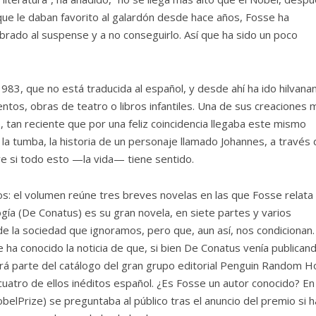
 que le daban favorito al galardón desde hace años, Fosse ha
rado al suspense y a no conseguirlo. Así que ha sido un poco
1983, que no está traducida al español, y desde ahí ha ido hilvana
entos, obras de teatro o libros infantiles. Una de sus creaciones 
 tan reciente que por una feliz coincidencia llegaba este mismo
a la tumba, la historia de un personaje llamado Johannes, a través
re si todo esto —la vida— tiene sentido.
dos: el volumen reúne tres breves novelas en las que Fosse relata
ogía (De Conatus) es su gran novela, en siete partes y varios
e la sociedad que ignoramos, pero que, aun así, nos condicionan.
ha conocido la noticia de que, si bien De Conatus venía publican
ará parte del catálogo del gran grupo editorial Penguin Random 
cuatro de ellos inéditos español. ¿Es Fosse un autor conocido? En 
elPrize) se preguntaba al público tras el anuncio del premio si h