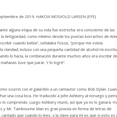
de septiembre de 2019. HAKON MOSVOLD LARSEN (EFE)
rante alguna etapa de su vida fue estrecha: era consciente de las
de la Antigüedad, como mínimo desde los poetas borrachos de Ate
escribir cuando bebía”, señalaba Fosse, “porque me volvía
 la claridad; incluso con una pequeña cantidad de alcohol mi escrit
uando lo hacía, la combinación durante muchos años era escribir de
mañanas tuve que parar. Y lo logré”.
como ocurrió con el galardón a un cantautor como Bob Dylan. Cua
“Fue una cosa loca. He traducido a John Ashbery al noruego y pen
o lo comprendo. Luego Ashbery murió, así que ya no lo ganará. H
sas y Mr. Tambourine Man es gran poesía en forma de letras de
antado que cuando lo lees, y la clave para mí es que si esto es 