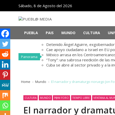
Skip
Skip
Sábado, 8 de Agosto del 2026
to
to
navigation
content
PUEBL@ MEDIA
Noticias de Puebla, México y el mundo
PUEBLA
PAIS
MUNDO
CULTURA
UNI
Detenido Ángel Aguirre, exgobernador d
Cae apoyo ciudadano a Israel en EU po
México arrasa en los Centroamericanos
Panorama
“Tony”: una sabrosa reedición de las 
Cuba se abre al sector privado y a la i
Home
Mundo
El narrador y dramaturgo noruego Jon Fo
CULTURA
MUNDO
P@M FORO
TIEMPO LIBRE
VENTANA AL M
El narrador y dramat