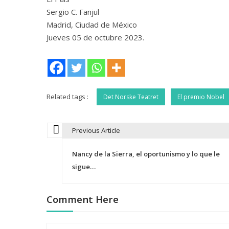
Sergio C. Fanjul
Madrid, Ciudad de México
Jueves 05 de octubre 2023.
Related tags :
Det Norske Teatret
El premio Nobel
Previous Article
N
Nancy de la Sierra, el oportunismo y lo que le
a
sigue…
v
Comment Here
e