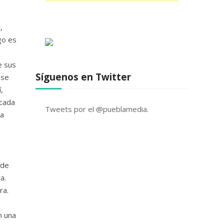
,
go es
e sus
Síguenos en Twitter
 se
,
 cada
Tweets por el @pueblamedia.
la
 de
a.
ra.
n una