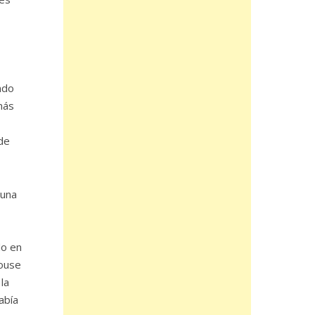
ndo
más
 de
 una
do en
House
la
abía