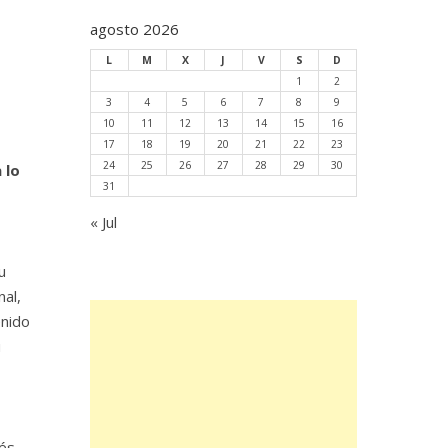
agosto 2026
L
M
X
J
V
S
D
1
2
3
4
5
6
7
8
9
10
11
12
13
14
15
16
17
18
19
20
21
22
23
24
25
26
27
28
29
30
 lo
31
« Jul
,
u
al,
enido
u
ués