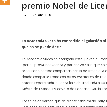
premio Nobel de Lite
octubre 5, 2023
0
La Academia Sueca ha concedido el galardón al 
que no se puede decir”
La Academia Sueca ha otorgado este jueves el Prem
“por su prosa innovadora y por dar voz a lo que no
producción ha sido comparada con la de Ibsen o la d
donde comparte trono con otros escritores de rele
notoria repercusión: su obra ha sido traducida a 40
Mérite de Francia. Es devoto de Federico García Lor
Fosse ha declarado que se siente “abrumado, muy fe
Samlaget. “Veo este premio como un premio para la l