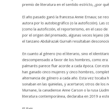
premio de literatura en el sentido estricto, ¿por qu
El año pasado ganó la francesa Annie Ernaux; se reco
autora por lo autobiográfico (o la autoficción). Las
(como la autoficción, el reporterismo, en el caso de 
por el origen del premiado, algunas veces lejano (d
el tanzano Abdulrazak Gurnah resultaban desconocid
En cuanto al género (no el literario, sino el identita
descompensado a favor de los hombres, como era el 
palmarés parece fluir acorde a cada época. Con est
han ganado cinco mujeres y cinco hombres, complet
alternancia de género a cada año. Esta vez tocab
sonaban en las quinielas, y acertaron; otros de los
Murnane, la canadiense Anne Carson o la rusa Liudmi
literatura contemporánea, declaraba en 2019 a este p
El País