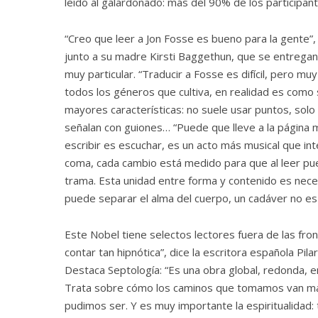
leído al galardonado: más del 90% de los participa
“Creo que leer a Jon Fosse es bueno para la gente”,
junto a su madre Kirsti Baggethun, que se entregan 
muy particular. “Traducir a Fosse es difícil, pero m
todos los géneros que cultiva, en realidad es como s
mayores características: no suele usar puntos, so
señalan con guiones… “Puede que lleve a la página m
escribir es escuchar, es un acto más musical que i
coma, cada cambio está medido para que al leer pued
trama. Esta unidad entre forma y contenido es neces
puede separar el alma del cuerpo, un cadáver no es
Este Nobel tiene selectos lectores fuera de las fr
contar tan hipnótica”, dice la escritora española Pi
Destaca Septología: “Es una obra global, redonda, e
Trata sobre cómo los caminos que tomamos van mar
pudimos ser. Y es muy importante la espiritualidad: 