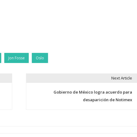
Jon Fosse
Oslo
Next Article
Gobierno de México logra acuerdo para
desaparición de Notimex