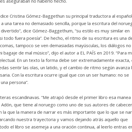
ntes aseguraban no haberlo hecho.
 dice Cristina Gómez-Baggethun su principal traductora al español
a una tarea no demasiado sencilla, porque la escritura del norue
uy divertido”, dice Gómez-Baggethum, “su estilo es muy similar en
i todo fuera poesía”. De hecho, el ritmo de su escritura es una d
lo comas, tampoco se ven demasiadas mayúsculas, los diálogos no
i bagaje de mal músico”, dijo el autor a EL PAÍS en 2019. “Para mí
ntelectual. En un texto la forma debe ser extremadamente exacta,
as sentir las olas, un latido, y el cambio de ritmo según avanza 
aria. Con la escritura ocurre igual que con un ser humano: no se
 una persona”.
onteras escandinavas. “Me atrapó desde el primer libro esa manea
lar Adón, que tiene al noruego como uno de sus autores de cabecer
n la que la manera de narrar es más importante que lo que se nar
cando nuestra trayectoria y vamos dejando atrás aquello que
todo el libro se asemeja a una oración continua, al leerlo entras e