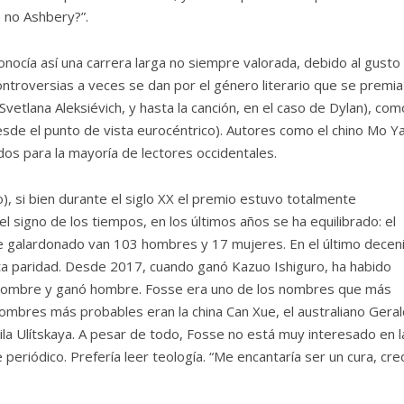
é no Ashbery?”.
nocía así una carrera larga no siempre valorada, debido al gusto 
 controversias a veces se dan por el género literario que se premia
Svetlana Aleksiévich, y hasta la canción, en el caso de Dylan), com
esde el punto de vista eurocéntrico). Autores como el chino Mo Y
os para la mayoría de lectores occidentales.
rio), si bien durante el siglo XX el premio estuvo totalmente
signo de los tiempos, en los últimos años se ha equilibrado: el
e galardonado van 103 hombres y 17 mujeres. En el último deceni
a paridad. Desde 2017, cuando ganó Kazuo Ishiguro, ha habido
a hombre y ganó hombre. Fosse era uno de los nombres que más
 nombres más probables eran la china Can Xue, el australiano Geral
la Ulítskaya. A pesar de todo, Fosse no está muy interesado en l
eriódico. Prefería leer teología. “Me encantaría ser un cura, creo