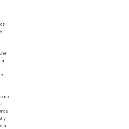
dos
 y
 une
 a
e
do
ro no
s
arda
a y
or a