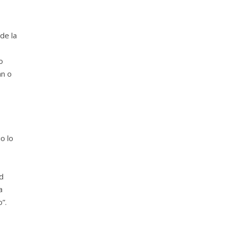
de la
o
an o
o lo
d
a
”.