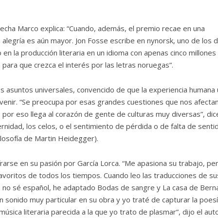
Flecha Marco explica: “Cuando, además, el premio recae en una
 alegría es aún mayor. Jon Fosse escribe en nynorsk, uno de los 
 en la producción literaria en un idioma con apenas cinco millones
para que crezca el interés por las letras noruegas”.
os asuntos universales, convencido de que la experiencia humana
r venir. “Se preocupa por esas grandes cuestiones que nos afectan
 por eso llega al corazón de gente de culturas muy diversas”, dic
idad, los celos, o el sentimiento de pérdida o de falta de senti
ilosofía de Martin Heidegger).
frarse en su pasión por García Lorca. “Me apasiona su trabajo, pe
avoritos de todos los tiempos. Cuando leo las traducciones de su
 no sé español, he adaptado Bodas de sangre y La casa de Bern
n sonido muy particular en su obra y yo traté de capturar la poesí
música literaria parecida a la que yo trato de plasmar”, dijo el aut