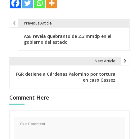
Previous Article
N
ASE revela quebranto de 2.3 mmdp en el
a
gobierno del estado
v
e
Next Article
g
FGR detiene a Cárdenas Palomino por tortura
en caso Cassez
a
c
Comment Here
i
ó
n