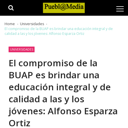
Skip
Skip
to
to
navigation
content
Home
Universidades
El compromiso de la BUAP es brindar una educación integral y de
calidad a las y los jóvenes: Alfonso Esparza Ortiz
UNIVERSIDADES
El compromiso de la
BUAP es brindar una
educación integral y de
calidad a las y los
jóvenes: Alfonso Esparza
Ortiz