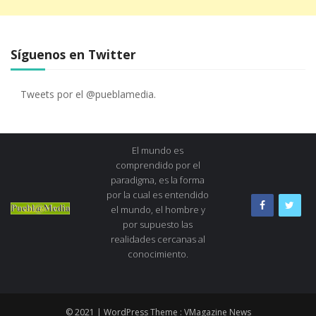
Síguenos en Twitter
Tweets por el @pueblamedia.
El mundo es
comprendido por el
paradigma, es la forma
por la cual es entendido
el mundo, el hombre y
por supuesto las
realidades cercanas al
conocimiento.
© 2021 | WordPress Theme :
VMagazine News