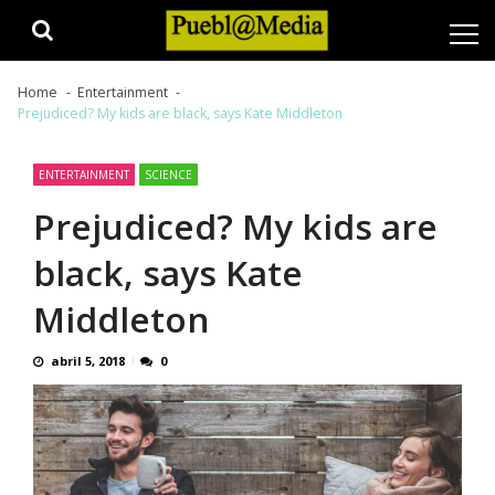
Skip
Skip
to
to
navigation
content
Home
Entertainment
Prejudiced? My kids are black, says Kate Middleton
ENTERTAINMENT
SCIENCE
Prejudiced? My kids are
black, says Kate
Middleton
abril 5, 2018
0