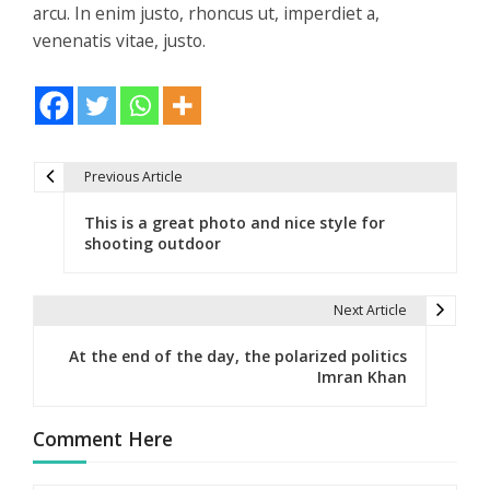
arcu. In enim justo, rhoncus ut, imperdiet a,
venenatis vitae, justo.
Previous Article
N
This is a great photo and nice style for
a
shooting outdoor
v
e
Next Article
g
At the end of the day, the polarized politics
Imran Khan
a
c
Comment Here
i