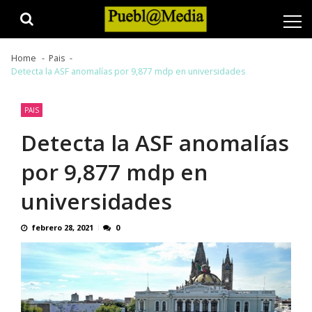
Skip
Skip
to
to
navigation
content
Home
Pais
Detecta la ASF anomalías por 9,877 mdp en universidades
PAIS
Detecta la ASF anomalías
por 9,877 mdp en
universidades
febrero 28, 2021
0