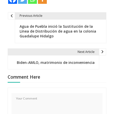
Previous Article
N
Agua de Puebla inició la Sustitución de la
a
Línea de Distribución de agua en la colonia
Guadalupe Hidalgo
v
e
Next Article
g
Biden-AMLO, matrimonio de inconveniencia
a
c
Comment Here
i
ó
n
d