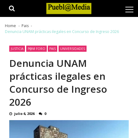
Skip
Skip
to
to
navigation
content
Home
Pais
Denuncia UNAM prácticas ilegales en Concurso de Ingreso 2026
JUSTICIA
P@M FORO
PAIS
UNIVERSIDADES
Denuncia UNAM
prácticas ilegales en
Concurso de Ingreso
2026
julio 6, 2026
0