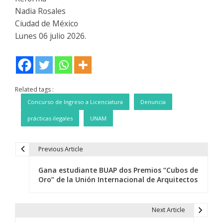
Nadia Rosales
Ciudad de México
Lunes 06 julio 2026.
Related tags :
Concurso de Ingreso a Licenciatura
Denuncia
prácticas ilegales
UNAM
Previous Article
N
Gana estudiante BUAP dos Premios “Cubos de
a
Oro” de la Unión Internacional de Arquitectos
v
e
Next Article