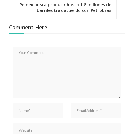
g
Pemex busca producir hasta 1.8 millones de
barriles tras acuerdo con Petrobras
a
c
Comment Here
i
ó
n
d
e
e
n
t
r
a