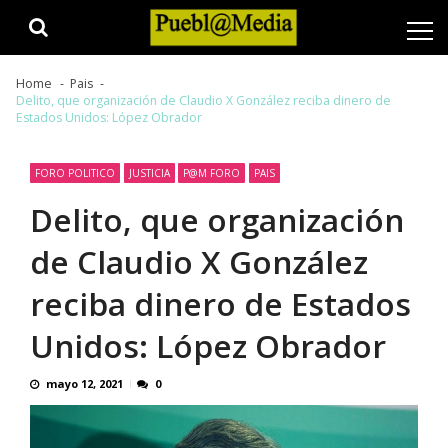
Skip
Skip
to
to
navigation
content
Home
Pais
Delito, que organización de Claudio X González reciba dinero de
Estados Unidos: López Obrador
FORO POLITICO
JUSTICIA
P@M FORO
PAIS
Delito, que organización
de Claudio X González
reciba dinero de Estados
Unidos: López Obrador
mayo 12, 2021
0