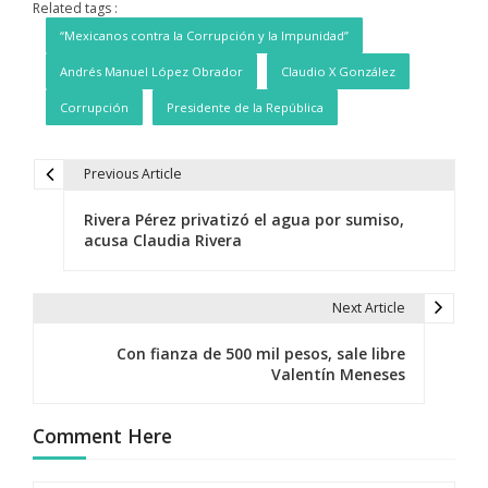
Related tags :
“Mexicanos contra la Corrupción y la Impunidad”
Andrés Manuel López Obrador
Claudio X González
Corrupción
Presidente de la República
Previous Article
N
Rivera Pérez privatizó el agua por sumiso,
a
acusa Claudia Rivera
v
e
Next Article
g
Con fianza de 500 mil pesos, sale libre
Valentín Meneses
a
c
Comment Here
i