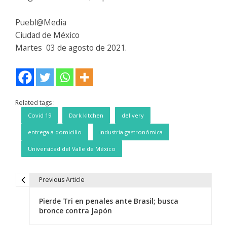
Puebl@Media
Ciudad de México
Martes 03 de agosto de 2021.
Related tags :
Covid 19
Dark kitchen
delivery
entrega a domicilio
industria gastronómica
Universidad del Valle de México
Previous Article
N
Pierde Tri en penales ante Brasil; busca
a
bronce contra Japón
v