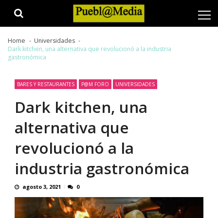
Skip
Skip
to
to
navigation
content
Home
Universidades
Dark kitchen, una alternativa que revolucionó a la industria
gastronómica
BARES Y RESTAURANTES
P@M FORO
UNIVERSIDADES
Dark kitchen, una
alternativa que
revolucionó a la
industria gastronómica
agosto 3, 2021
0