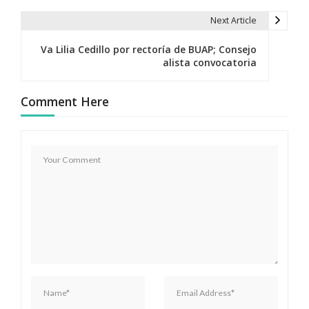
e
Next Article
g
Va Lilia Cedillo por rectoría de BUAP; Consejo
alista convocatoria
a
c
Comment Here
i
ó
n
d
e
e
n
t