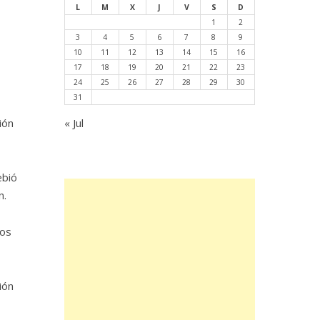
L
M
X
J
V
S
D
1
2
3
4
5
6
7
8
9
10
11
12
13
14
15
16
17
18
19
20
21
22
23
24
25
26
27
28
29
30
31
ión
« Jul
ebió
n.
dos
ión