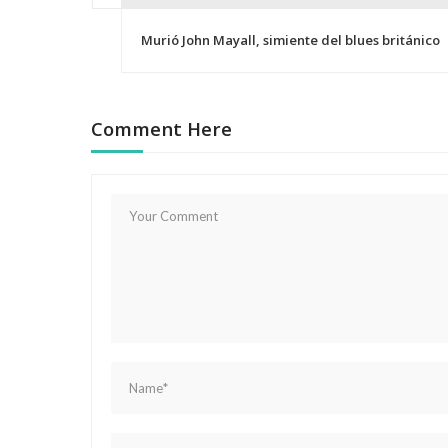
N
Murió John Mayall, simiente del blues británico
a
v
Comment Here
e
g
a
c
i
ó