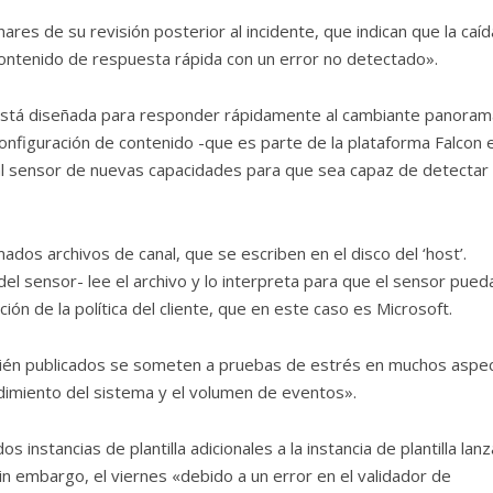
ares de su revisión posterior al incidente, que indican que la caí
ontenido de respuesta rápida con un error no detectado».
 está diseñada para responder rápidamente al cambiante panoram
nfiguración de contenido -que es parte de la plataforma Falcon e
n al sensor de nuevas capacidades para que sea capaz de detectar
ados archivos de canal, que se escriben en el disco del ‘host’.
l sensor- lee el archivo y lo interpreta para que el sensor pued
ción de la política del cliente, que en este caso es Microsoft.
ecién publicados se someten a pruebas de estrés en muchos aspe
endimiento del sistema y el volumen de eventos».
 instancias de plantilla adicionales a la instancia de plantilla lan
in embargo, el viernes «debido a un error en el validador de