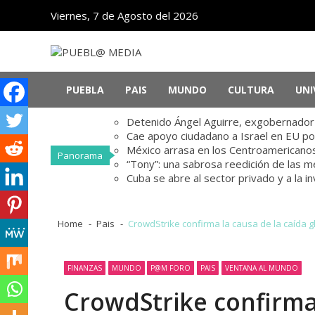
Skip
Skip
Viernes, 7 de Agosto del 2026
to
to
navigation
content
PUEBL@ MEDIA
Noticias de Puebla, México y el mundo
PUEBLA
PAIS
MUNDO
CULTURA
UNI
Detenido Ángel Aguirre, exgobernador d
Cae apoyo ciudadano a Israel en EU po
México arrasa en los Centroamericanos
Panorama
“Tony”: una sabrosa reedición de las 
Cuba se abre al sector privado y a la i
Home
Pais
CrowdStrike confirma la causa de la caída 
FINANZAS
MUNDO
P@M FORO
PAIS
VENTANA AL MUNDO
CrowdStrike confirma 