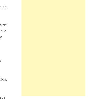
da de
a de
n la
 y
a
ctos,
zada