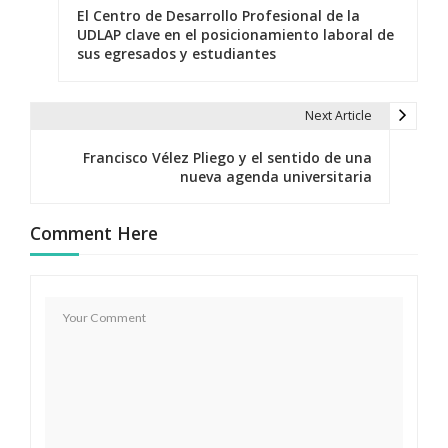
El Centro de Desarrollo Profesional de la
a
UDLAP clave en el posicionamiento laboral de
sus egresados y estudiantes
v
e
Next Article
g
Francisco Vélez Pliego y el sentido de una
a
nueva agenda universitaria
c
Comment Here
i
ó
n
d
e
e