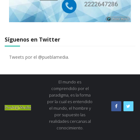
Síguenos en Twitter
Tweets por el @pueblamedia.
El mundo es
comprendido por el
paradigma, es la forma
por la cual es entendido
el mundo, el hombre y
por supuesto las
realidades cercanas al
conocimiento.