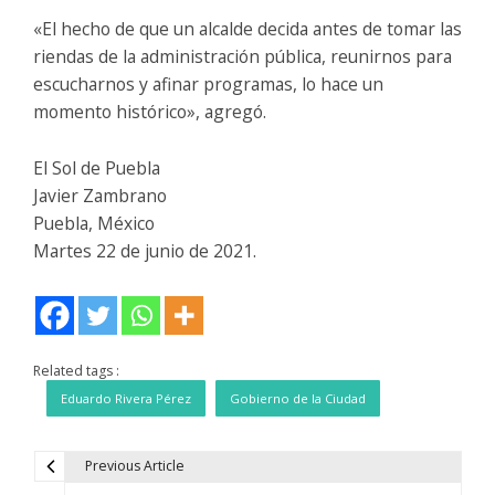
«El hecho de que un alcalde decida antes de tomar las
riendas de la administración pública, reunirnos para
escucharnos y afinar programas, lo hace un
momento histórico», agregó.
El Sol de Puebla
Javier Zambrano
Puebla, México
Martes 22 de junio de 2021.
Related tags :
Eduardo Rivera Pérez
Gobierno de la Ciudad
Previous Article
N