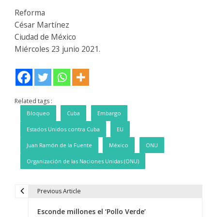
Reforma
César Martínez
Ciudad de México
Miércoles 23 junio 2021.
Related tags :
Bloqueo
Cuba
Embargo
Estados Unidos contra Cuba
EU
Juan Ramón de la Fuente
México
ONU
Organización de las Naciones Unidas (ONU)
Previous Article
N
Esconde millones el ‘Pollo Verde’