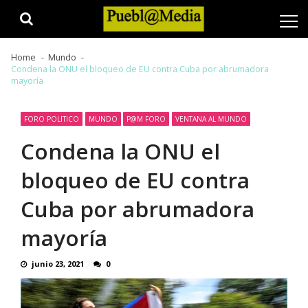
Skip
Skip
to
to
navigation
content
Home
Mundo
Condena la ONU el bloqueo de EU contra Cuba por abrumadora
mayoría
FORO POLITICO
MUNDO
P@M FORO
VENTANA AL MUNDO
Condena la ONU el
bloqueo de EU contra
Cuba por abrumadora
mayoría
junio 23, 2021
0