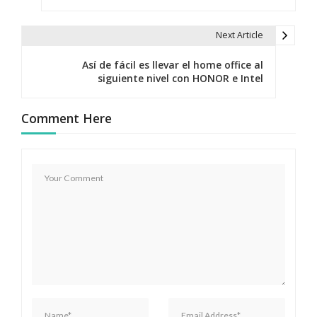
a
v
Next Article
e
Así de fácil es llevar el home office al
g
siguiente nivel con HONOR e Intel
a
Comment Here
c
i
ó
n
d
e
e
n