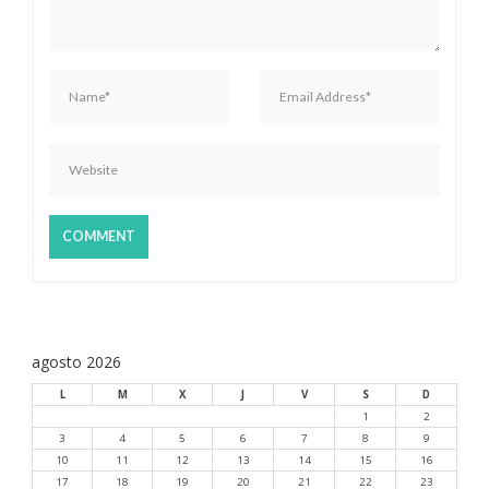
e
n
t
r
a
d
a
s
agosto 2026
L
M
X
J
V
S
D
1
2
3
4
5
6
7
8
9
10
11
12
13
14
15
16
17
18
19
20
21
22
23