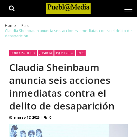
Skip
Skip
to
to
navigation
content
Home
Pais
Claudia Sheinbaum anuncia seis acciones inmediatas contra el delito de
desaparición
FORO POLITICO
JUSTICIA
P@M FORO
PAIS
Claudia Sheinbaum
anuncia seis acciones
inmediatas contra el
delito de desaparición
marzo 17, 2025
0