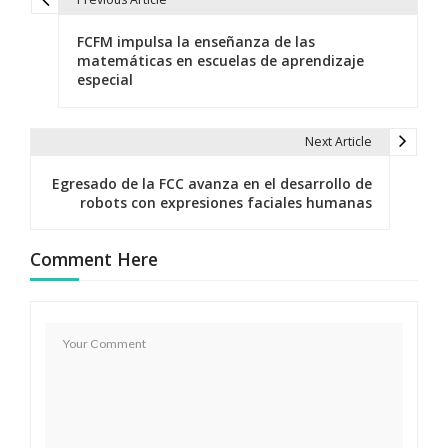
N
FCFM impulsa la enseñanza de las
a
matemáticas en escuelas de aprendizaje
especial
v
e
Next Article
g
Egresado de la FCC avanza en el desarrollo de
a
robots con expresiones faciales humanas
c
Comment Here
i
ó
n
d
e