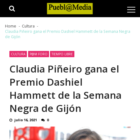
Skip
Skip
to
to
navigation
content
Home
Cultura
Claudia Piñeiro gana el Premio Dashiel Hammett de la Semana Negra
de Gijón
CULTURA
P@M FORO
TIEMPO LIBRE
Claudia Piñeiro gana el
Premio Dashiel
Hammett de la Semana
Negra de Gijón
julio 16, 2021
0