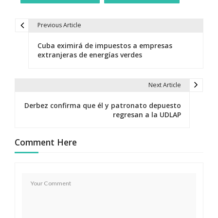
Previous Article
N
Cuba eximirá de impuestos a empresas
a
extranjeras de energías verdes
v
e
Next Article
g
Derbez confirma que él y patronato depuesto
regresan a la UDLAP
a
c
Comment Here
i
ó
n
d