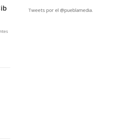
Bib
Tweets por el @pueblamedia.
antes