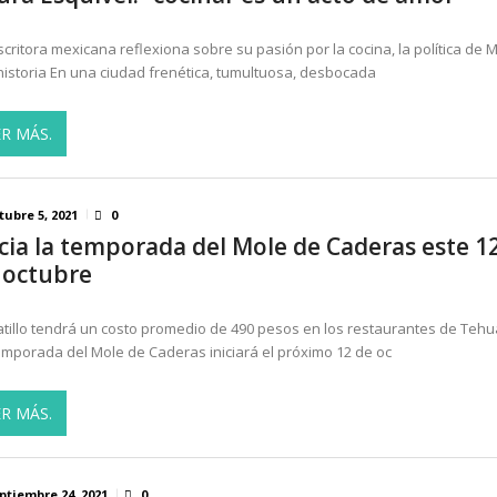
scritora mexicana reflexiona sobre su pasión por la cocina, la política de 
 historia En una ciudad frenética, tumultuosa, desbocada
ER MÁS.
tubre 5, 2021
0
icia la temporada del Mole de Caderas este 1
 octubre
latillo tendrá un costo promedio de 490 pesos en los restaurantes de Teh
emporada del Mole de Caderas iniciará el próximo 12 de oc
ER MÁS.
ptiembre 24, 2021
0