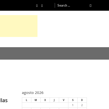
Search
for:
agosto 2026
llas
L
M
X
J
V
S
D
1
2