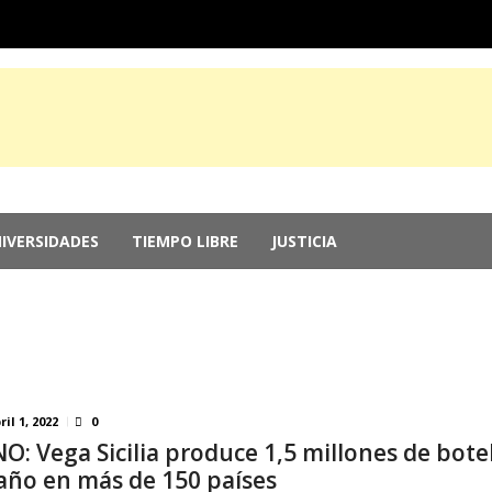
IVERSIDADES
TIEMPO LIBRE
JUSTICIA
e Guerrero, por ocultar evidencia del ‘Cas...
agosto 6, 2026
r genocidio en Gaza
agosto 5, 2026
 2026: Más de 250 medallas y busca récord...
agosto 4, 2026
memorias del chef Anthony Bourdain
julio 29, 2026
nversión; el Parlamento aprueba reformas ...
julio 29, 2026
ril 1, 2022
0
NO: Vega Sicilia produce 1,5 millones de bote
 año en más de 150 países