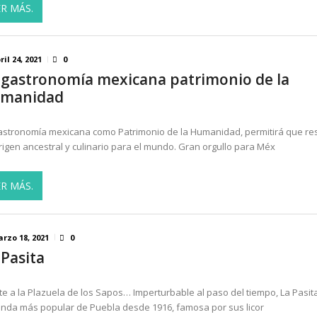
ER MÁS.
ril 24, 2021
0
 gastronomía mexicana patrimonio de la
manidad
astronomía mexicana como Patrimonio de la Humanidad, permitirá que res
rigen ancestral y culinario para el mundo. Gran orgullo para Méx
ER MÁS.
rzo 18, 2021
0
 Pasita
te a la Plazuela de los Sapos… Imperturbable al paso del tiempo, La Pasita
ienda más popular de Puebla desde 1916, famosa por sus licor