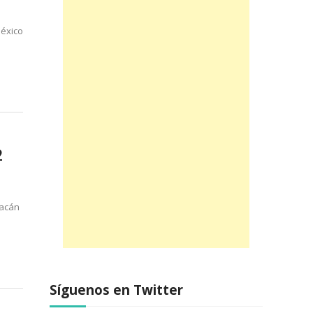
México
2
uacán
Síguenos en Twitter