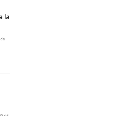
a la
 de
uecia