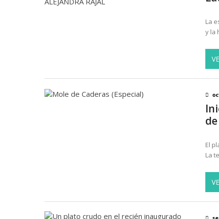
La e
y la
V
oc
In
de
El p
La t
V
se