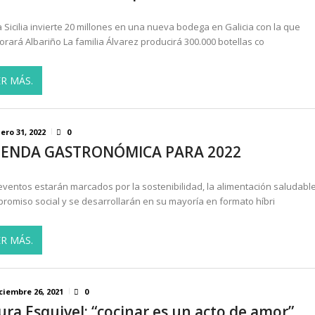
 Sicilia invierte 20 millones en una nueva bodega en Galicia con la que
orará Albariño La familia Álvarez producirá 300.000 botellas co
ER MÁS.
ero 31, 2022
0
ENDA GASTRONÓMICA PARA 2022
eventos estarán marcados por la sostenibilidad, la alimentación saludable
romiso social y se desarrollarán en su mayoría en formato híbri
ER MÁS.
ciembre 26, 2021
0
ura Esquivel: “cocinar es un acto de amor”