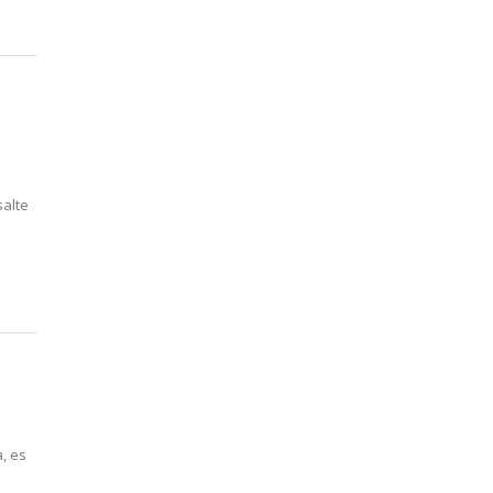
alte
, es