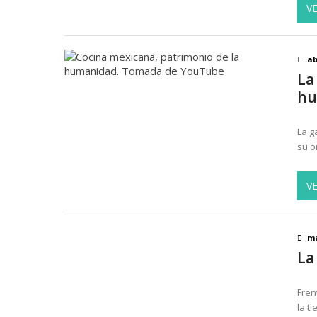
V
ab
La
hu
La g
su o
V
ma
La
Fren
la t