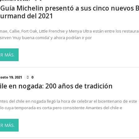
 Guía Michelin presentó a sus cinco nuevos 
urmand del 2021
ae, Callie, Fort Oak, Little Frenchie y Menya Ultra están entre los restaur
sirven ‘muy buena comida’ y ahora podrían ir por
ER MÁS.
osto 19, 2021
0
ile en nogada: 200 años de tradición
tes del chile en nogada llegó la hora de celebrar el bicentenario de este
illo cuya temporada es corta pero consistente Amantes del chile e
ER MÁS.