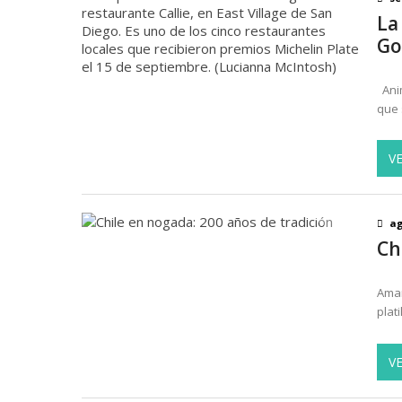
La
Go
Anim
que 
V
ag
Ch
Aman
plat
V