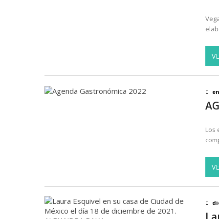
Vega
elab
V
en
AG
Los 
comp
V
di
La