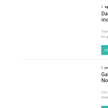
ag
Da
in
Tran
los 
V
ju
Ga
No
Con 
invi