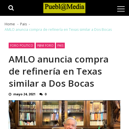
Skip
Skip
to
to
navigation
content
Home
Pais
AMLO anuncia compra de refinería en Texas similar a Dos Bocas
FORO POLITICO
P@M FORO
PAIS
AMLO anuncia compra
de refinería en Texas
similar a Dos Bocas
mayo 24, 2021
0