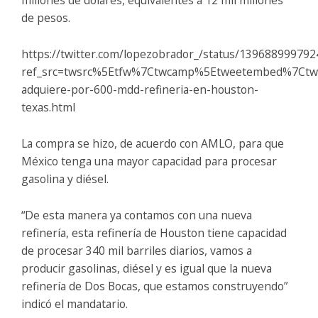
millones de dólares, equivalentes a 12 mil millones
de pesos.
https://twitter.com/lopezobrador_/status/13968899979
ref_src=twsrc%5Etfw%7Ctwcamp%5Etweetembed%7Ctwt
adquiere-por-600-mdd-refineria-en-houston-
texas.html
La compra se hizo, de acuerdo con AMLO, para que
México tenga una mayor capacidad para procesar
gasolina y diésel.
“De esta manera ya contamos con una nueva
refinería, esta refinería de Houston tiene capacidad
de procesar 340 mil barriles diarios, vamos a
producir gasolinas, diésel y es igual que la nueva
refinería de Dos Bocas, que estamos construyendo”
indicó el mandatario.