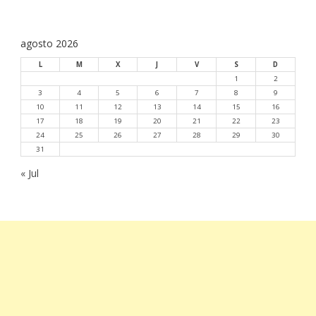
s
agosto 2026
L
M
X
J
V
S
D
1
2
3
4
5
6
7
8
9
10
11
12
13
14
15
16
17
18
19
20
21
22
23
24
25
26
27
28
29
30
31
« Jul