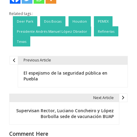
Related tags :
Deer Park
Dos Bocas
Houston
PEMEX
Presidente Andrés Manuel López Obrador
Refinerías
Texas
Previous Article
N
El espejismo de la seguridad pública en
a
Puebla
v
e
Next Article
g
Supervisan Rector, Luciano Concheiro y López
Borbolla sede de vacunación BUAP
a
c
Comment Here