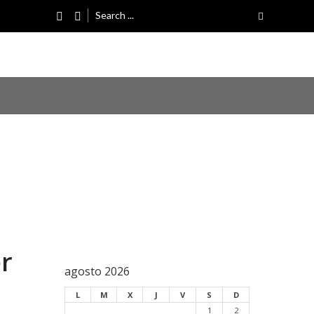
Search
for:
2026
2026
6
er
agosto 2026
L
M
X
J
V
S
D
1
2