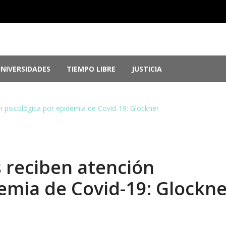
NIVERSIDADES
TIEMPO LIBRE
JUSTICIA
or de Guerrero, por ocultar evidencia del ‘Cas...
agosto 6, 
U por genocidio en Gaza
agosto 5, 2026
 psicológica por epidemia de Covid-19: Glockner
nos 2026: Más de 250 medallas y busca récord...
agosto 4, 
las memorias del chef Anthony Bourdain
julio 29, 2026
la inversión; el Parlamento aprueba reformas ...
julio 29, 202
 reciben atención
demia de Covid-19: Glockn