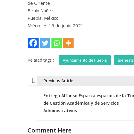
de Oriente
Efraín Núñez
Puebla, México
Miércoles 16 de junio 2021.
Related tags :
Ayuntamiento de Puebla
Bienesta
Previous Article
N
Entrega Alfonso Esparza espacios de la To
a
de Gestión Académica y de Servicios
Administrativos
v
Comment Here