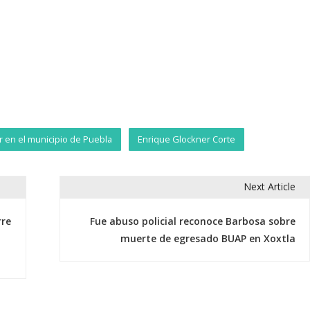
r en el municipio de Puebla
Enrique Glockner Corte
Next Article
rre
Fue abuso policial reconoce Barbosa sobre
muerte de egresado BUAP en Xoxtla