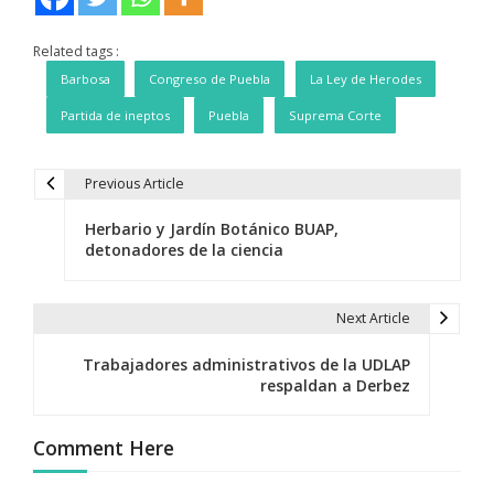
Related tags :
Barbosa
Congreso de Puebla
La Ley de Herodes
Partida de ineptos
Puebla
Suprema Corte
Previous Article
N
Herbario y Jardín Botánico BUAP,
a
detonadores de la ciencia
v
e
Next Article
g
Trabajadores administrativos de la UDLAP
respaldan a Derbez
a
c
Comment Here
i