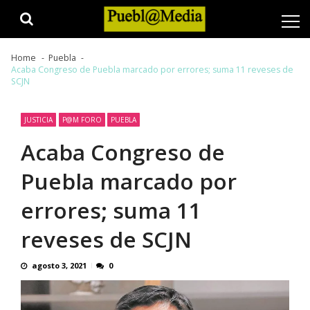
Skip
Skip
to
to
navigation
content
Home
Puebla
Acaba Congreso de Puebla marcado por errores; suma 11 reveses de
SCJN
JUSTICIA
P@M FORO
PUEBLA
Acaba Congreso de
Puebla marcado por
errores; suma 11
reveses de SCJN
agosto 3, 2021
0