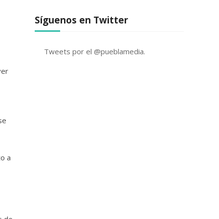
Síguenos en Twitter
Tweets por el @pueblamedia.
ver
se
o a
s de