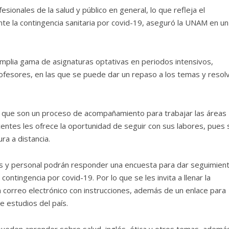
ionales de la salud y público en general, lo que refleja el
te la contingencia sanitaria por covid-19, aseguró la UNAM en un
 amplia gama de asignaturas optativas en periodos intensivos,
ofesores, en las que se puede dar un repaso a los temas y resol
s, que son un proceso de acompañamiento para trabajar las áreas
centes les ofrece la oportunidad de seguir con sus labores, pues 
ra a distancia.
s y personal podrán responder una encuesta para dar seguimient
contingencia por covid-19. Por lo que se les invita a llenar la
n correo electrónico con instrucciones, además de un enlace para
e estudios del país.
pueden aprender sobre salud, inglés, ética y otros temas, ademá