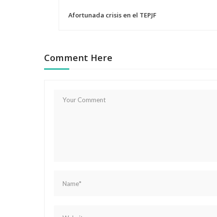
N
Afortunada crisis en el TEPJF
a
v
Comment Here
e
g
a
c
i
ó