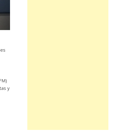
les
(FM)
tas y