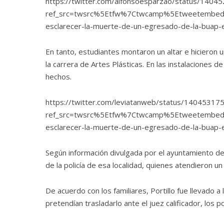
https://twitter.com/alfonsoesparzao/status/140
ref_src=twsrc%5Etfw%7Ctwcamp%5Etweetembe
esclarecer-la-muerte-de-un-egresado-de-la-buap-e
En tanto, estudiantes montaron un altar e hicieron
la carrera de Artes Plásticas. En las instalaciones d
hechos.
https://twitter.com/leviatanweb/status/1404531
ref_src=twsrc%5Etfw%7Ctwcamp%5Etweetembe
esclarecer-la-muerte-de-un-egresado-de-la-buap-e
Según información divulgada por el ayuntamiento de
de la policía de esa localidad, quienes atendieron u
De acuerdo con los familiares, Portillo fue llevado 
pretendían trasladarlo ante el juez calificador, los p