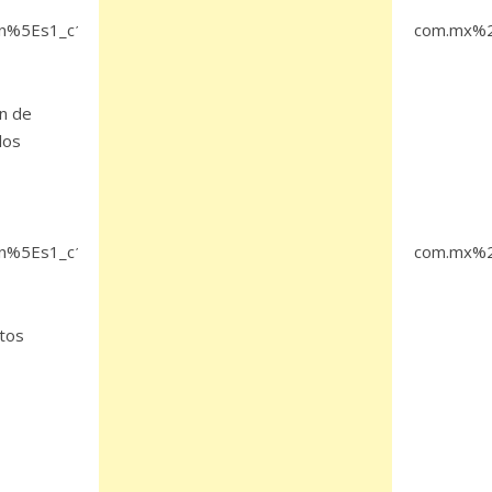
5Es1_c10&ref_url=https%3A%2F%2Fwww.proceso.com.mx%2
ón de
los
5Es1_c10&ref_url=https%3A%2F%2Fwww.proceso.com.mx%2
ntos