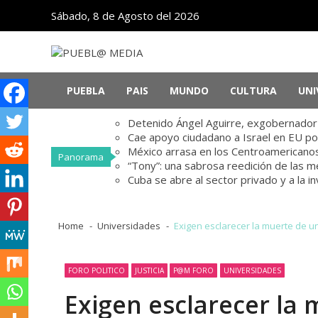
Skip
Skip
Sábado, 8 de Agosto del 2026
to
to
navigation
content
PUEBL@ MEDIA
Noticias de Puebla, México y el mundo
PUEBLA
PAIS
MUNDO
CULTURA
UNI
Detenido Ángel Aguirre, exgobernador d
Cae apoyo ciudadano a Israel en EU po
México arrasa en los Centroamericanos
Panorama
“Tony”: una sabrosa reedición de las 
Cuba se abre al sector privado y a la i
Home
Universidades
Exigen esclarecer la muerte de un
FORO POLITICO
JUSTICIA
P@M FORO
UNIVERSIDADES
Exigen esclarecer la