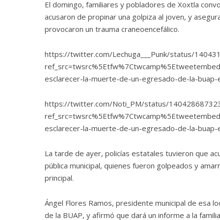
El domingo, familiares y pobladores de Xoxtla convo
acusaron de propinar una golpiza al joven, y asegu
provocaron un trauma craneoencefálico.
https://twitter.com/Lechuga___Punk/status/140
ref_src=twsrc%5Etfw%7Ctwcamp%5Etweetembe
esclarecer-la-muerte-de-un-egresado-de-la-buap-e
https://twitter.com/Noti_PM/status/1404286873
ref_src=twsrc%5Etfw%7Ctwcamp%5Etweetembe
esclarecer-la-muerte-de-un-egresado-de-la-buap-e
La tarde de ayer, policías estatales tuvieron que ac
pública municipal, quienes fueron golpeados y amarr
principal.
Ángel Flores Ramos, presidente municipal de esa lo
de la BUAP, y afirmó que dará un informe a la famili