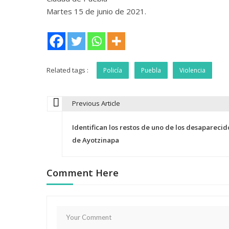
Martes 15 de junio de 2021.
Related tags :
Policía
Puebla
Violencia
Previous Article
N
Identifican los restos de uno de los desaparecid
a
de Ayotzinapa
v
Comment Here
e
g