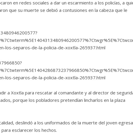
caron en redes sociales a dar un escarmiento a los policías, a qu
raron que su muerte se debió a contusiones en la cabeza que le
4313480946200577?
d%7Ctwterm%5E1404313480946200577%7Ctwgr%5E%7Ctwcon%
n-los-separos-de-la-policia-de-xoxtla-265937.html
237966850?
d%7Ctwterm%5E1404286873237966850%7Ctwgr%5E%7Ctwcon%
n-los-separos-de-la-policia-de-xoxtla-265937.html
udir a Xoxtla para rescatar al comandante y al director de seguri
ados, porque los pobladores pretendían lincharlos en la plaza
calidad, deslindó a los uniformados de la muerte del joven egres
a para esclarecer los hechos.