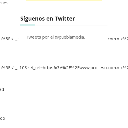
ienes
Síguenos en Twitter
Tweets por el @pueblamedia.
5Es1_c10&ref_url=https%3A%2F%2Fwww.proceso.com.mx%2
5Es1_c10&ref_url=https%3A%2F%2Fwww.proceso.com.mx%2
dad
ado