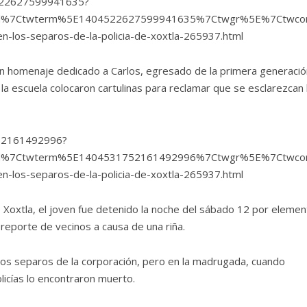
4522627599941635?
d%7Ctwterm%5E1404522627599941635%7Ctwgr%5E%7Ctwcon%
n-los-separos-de-la-policia-de-xoxtla-265937.html
 un homenaje dedicado a Carlos, egresado de la primera generaci
e la escuela colocaron cartulinas para reclamar que se esclarezcan 
752161492996?
d%7Ctwterm%5E1404531752161492996%7Ctwgr%5E%7Ctwcon%
n-los-separos-de-la-policia-de-xoxtla-265937.html
 Xoxtla, el joven fue detenido la noche del sábado 12 por eleme
n reporte de vecinos a causa de una riña.
a los separos de la corporación, pero en la madrugada, cuando
olicías lo encontraron muerto.