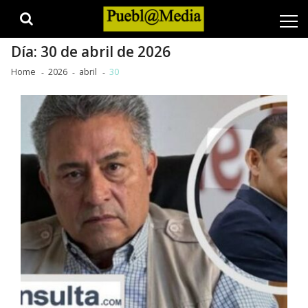
Skip
Skip
to
to
navigation
content
Día:
30 de abril de 2026
Home
2026
abril
30