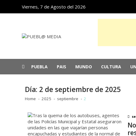
Skip
Skip
Viernes, 7 de Agosto del 2026
to
to
navigation
content
PUEBL@ MEDIA
Noticias de Puebla, México y el mundo
PUEBLA
PAIS
MUNDO
CULTURA
UN
Detenido Ángel Aguirre, exgobernador d
Cae apoyo ciudadano a Israel en EU po
Día:
2 de septiembre de 2025
México arrasa en los Centroamericanos
Panorama
“Tony”: una sabrosa reedición de las 
Home
2025
septiembre
2
Cuba se abre al sector privado y a la i
se
No
re