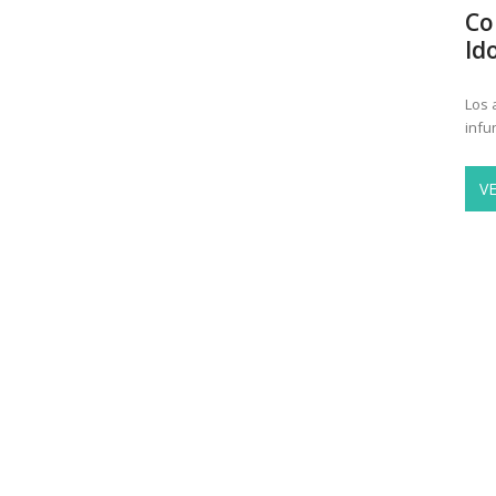
Co
Id
Los 
infu
V