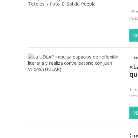
• Pr
Pueb
V
se
«L
qu
El r
lect
V
se