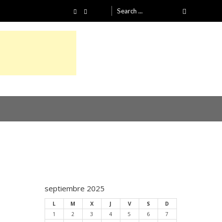
Search
for:
septiembre 2025
L
M
X
J
V
S
D
1
2
3
4
5
6
7