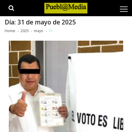
Skip
Skip
to
to
navigation
content
Día:
31 de mayo de 2025
Home
2025
mayo
31