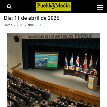
Skip
Skip
to
to
navigation
content
Día:
11 de abril de 2025
Home
2025
abril
11