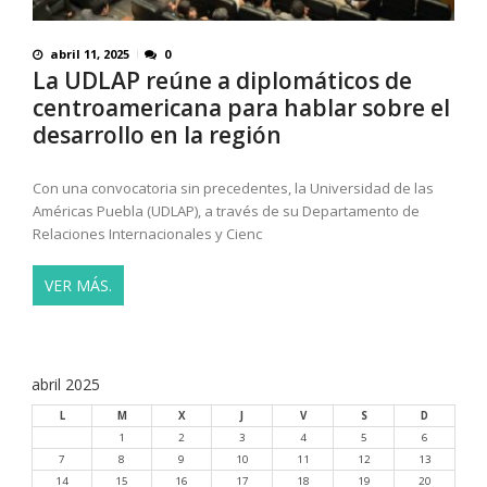
abril 11, 2025
0
La UDLAP reúne a diplomáticos de
centroamericana para hablar sobre el
desarrollo en la región
Con una convocatoria sin precedentes, la Universidad de las
Américas Puebla (UDLAP), a través de su Departamento de
Relaciones Internacionales y Cienc
VER MÁS.
abril 2025
L
M
X
J
V
S
D
1
2
3
4
5
6
7
8
9
10
11
12
13
14
15
16
17
18
19
20