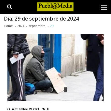
Skip
Skip
to
to
navigation
content
Día:
29 de septiembre de 2024
Home
2024
septiembre
29
septiembre 29, 2024
0