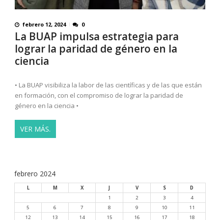
febrero 12, 2024
0
La BUAP impulsa estrategia para
lograr la paridad de género en la
ciencia
• La BUAP visibiliza la labor de las científicas y de las que están
en formación, con el compromiso de lograr la paridad de
género en la ciencia •
VER MÁS.
febrero 2024
L
M
X
J
V
S
D
1
2
3
4
5
6
7
8
9
10
11
12
13
14
15
16
17
18