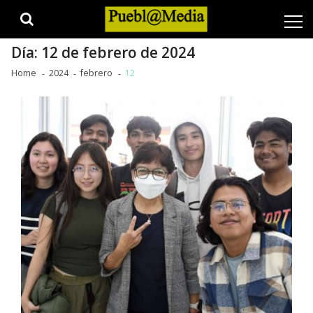
Skip
Skip
to
to
navigation
content
Día:
12 de febrero de 2024
Home
2024
febrero
12