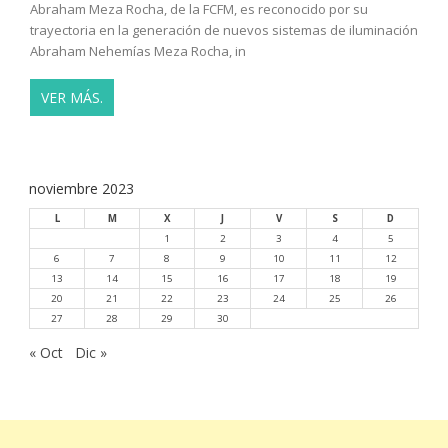
Abraham Meza Rocha, de la FCFM, es reconocido por su
trayectoria en la generación de nuevos sistemas de iluminación
Abraham Nehemías Meza Rocha, in
VER MÁS.
noviembre 2023
L
M
X
J
V
S
D
1
2
3
4
5
6
7
8
9
10
11
12
13
14
15
16
17
18
19
20
21
22
23
24
25
26
27
28
29
30
« Oct
Dic »