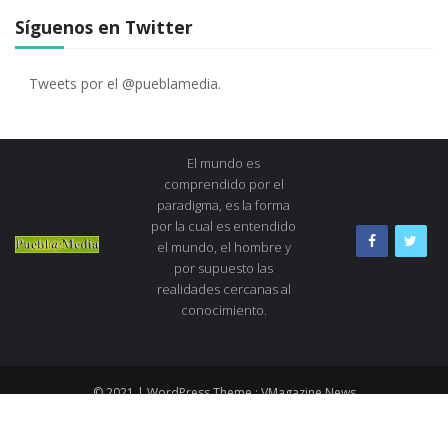
Síguenos en Twitter
Tweets por el @pueblamedia.
El mundo es
comprendido por el
paradigma, es la forma
por la cual es entendido
el mundo, el hombre y
por supuesto las
realidades cercanas al
conocimiento.
© 2021 | WordPress Theme :
VMagazine News
Quiénes Somos
Consejo editorial
Dirección
Directorio