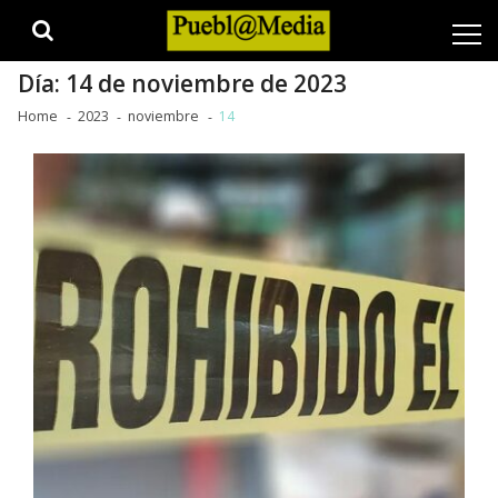
Skip
Skip
to
to
navigation
content
Día:
14 de noviembre de 2023
Home
2023
noviembre
14