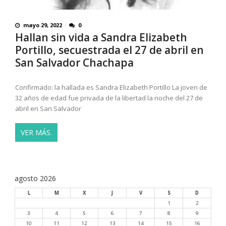
mayo 29, 2022
0
Hallan sin vida a Sandra Elizabeth
Portillo, secuestrada el 27 de abril en
San Salvador Chachapa
Confirmado: la hallada es Sandra Elizabeth Portillo La joven de
32 años de edad fue privada de la libertad la noche del 27 de
abril en San Salvador
VER MÁS.
agosto 2026
L
M
X
J
V
S
D
1
2
3
4
5
6
7
8
9
10
11
12
13
14
15
16