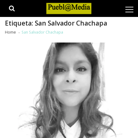
Skip
Skip
to
to
navigation
content
Etiqueta:
San Salvador Chachapa
Home
San Salvador Chachapa