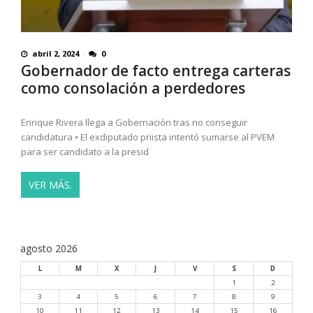
abril 2, 2024
0
Gobernador de facto entrega carteras
como consolación a perdedores
Enrique Rivera llega a Gobernación tras no conseguir
candidatura • El exdiputado priista intentó sumarse al PVEM
para ser candidato a la presid
VER MÁS.
agosto 2026
L
M
X
J
V
S
D
1
2
3
4
5
6
7
8
9
10
11
12
13
14
15
16