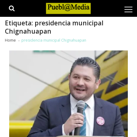
Skip
Skip
to
to
navigation
content
Etiqueta:
presidencia municipal
Chignahuapan
Home
presidencia municipal Chignahuapan