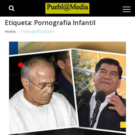
Skip
Skip
to
to
navigation
content
Etiqueta:
Pornografía Infantil
Home
Pornografía Infantil