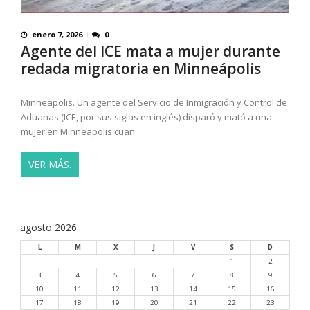
enero 7, 2026
0
Agente del ICE mata a mujer durante
redada migratoria en Minneápolis
Minneapolis. Un agente del Servicio de Inmigración y Control de
Aduanas (ICE, por sus siglas en inglés) disparó y mató a una
mujer en Minneapolis cuan
VER MÁS.
agosto 2026
L
M
X
J
V
S
D
1
2
3
4
5
6
7
8
9
10
11
12
13
14
15
16
17
18
19
20
21
22
23