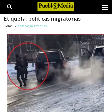
Skip
Skip
to
to
navigation
content
Etiqueta:
políticas migratorias
Home
políticas migratorias