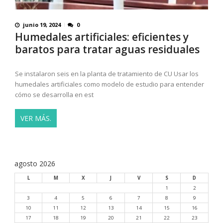
junio 19, 2024
0
Humedales artificiales: eficientes y
baratos para tratar aguas residuales
Se instalaron seis en la planta de tratamiento de CU Usar los
humedales artificiales como modelo de estudio para entender
cómo se desarrolla en est
VER MÁS.
agosto 2026
L
M
X
J
V
S
D
1
2
3
4
5
6
7
8
9
10
11
12
13
14
15
16
17
18
19
20
21
22
23