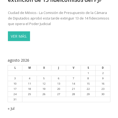
Ciudad de México.- La Comisión de Presupuesto de la Cámara
de Diputados aprobó esta tarde extinguir 13 de 14 fideicomisos
que opera el Poder Judicial
VER MÁS.
agosto 2026
L
M
X
J
V
S
D
1
2
3
4
5
6
7
8
9
10
11
12
13
14
15
16
17
18
19
20
21
22
23
24
25
26
27
28
29
30
31
« Jul