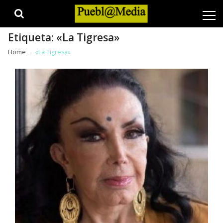
Skip
Skip
to
to
navigation
content
Etiqueta:
«La Tigresa»
Home
«La Tigresa»