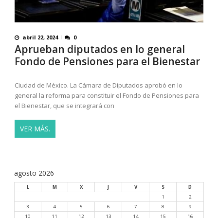
abril 22, 2024
0
Aprueban diputados en lo general
Fondo de Pensiones para el Bienestar
Ciudad de México. La Cámara de Diputados aprobó en lo
general la reforma para constituir el Fondo de Pensiones para
el Bienestar, que se integrará con
VER MÁS.
agosto 2026
L
M
X
J
V
S
D
1
2
3
4
5
6
7
8
9
10
11
12
13
14
15
16