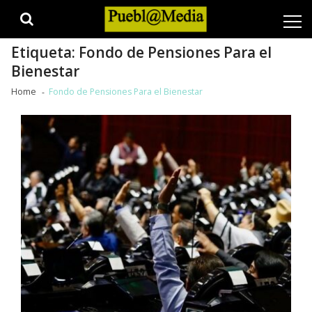
Skip
Skip
to
to
navigation
content
Etiqueta:
Fondo de Pensiones Para el
Bienestar
Home
Fondo de Pensiones Para el Bienestar