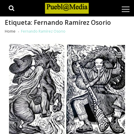
Skip
Skip
to
to
navigation
content
Etiqueta:
Fernando Ramírez Osorio
Home
Fernando Ramírez Osorio