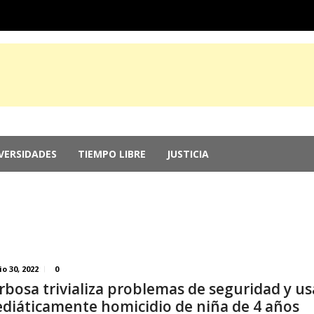
VERSIDADES
TIEMPO LIBRE
JUSTICIA
e Guerrero, por ocultar evidencia del ‘Cas...
agosto 6, 2026
r genocidio en Gaza
agosto 5, 2026
 2026: Más de 250 medallas y busca récord...
agosto 4, 2026
memorias del chef Anthony Bourdain
julio 29, 2026
nversión; el Parlamento aprueba reformas ...
julio 29, 2026
io 30, 2022
0
rbosa trivializa problemas de seguridad y us
diáticamente homicidio de niña de 4 años