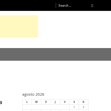
Search
for:
agosto 2026
a
L
M
X
J
V
S
D
1
2