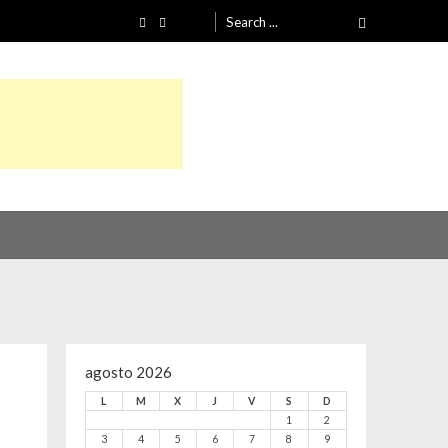
Search
for:
agosto 2026
L
M
X
J
V
S
D
1
2
3
4
5
6
7
8
9