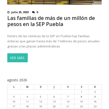
julio 25, 2023
0
Las familias de más de un millón de
pesos en la SEP Puebla
Dentro de las nóminas de la SEP en Puebla hay familias
enteras que ganan hasta más de 7 millones de pesos anuales
gracias a las plazas administrativas
VER MÁS.
agosto 2026
L
M
X
J
V
S
D
1
2
3
4
5
6
7
8
9
10
11
12
13
14
15
16
17
18
19
20
21
22
23