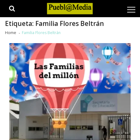
Skip
Skip
to
to
navigation
content
Etiqueta:
Familia Flores Beltrán
Home
Familia Flores Beltrán