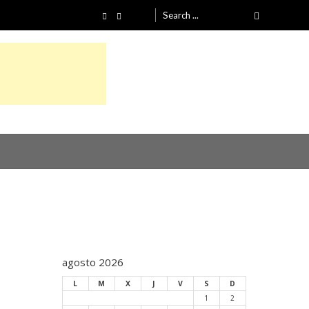
Search
for:
agosto 2026
L
M
X
J
V
S
D
1
2