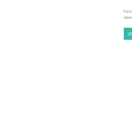
Facu
Alim
V