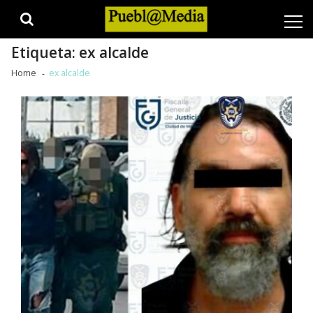
Skip
Skip
to
to
navigation
content
Etiqueta:
ex alcalde
Home
ex alcalde