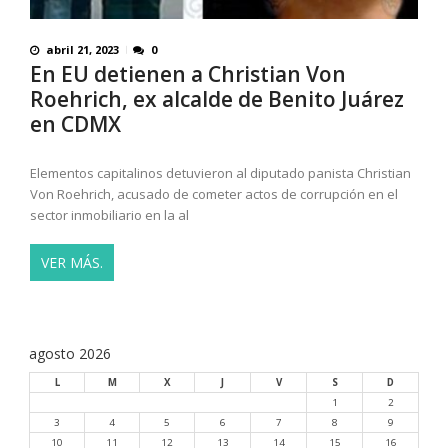
abril 21, 2023
0
En EU detienen a Christian Von
Roehrich, ex alcalde de Benito Juárez
en CDMX
Elementos capitalinos detuvieron al diputado panista Christian
Von Roehrich, acusado de cometer actos de corrupción en el
sector inmobiliario en la al
VER MÁS.
agosto 2026
L
M
X
J
V
S
D
1
2
3
4
5
6
7
8
9
10
11
12
13
14
15
16